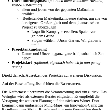
Durchführungsphase
(
mit noch mehr zeitlichem Abstand,
keine-Lust-bedingt
)
allem und jedem von der geplanten Maßnahme
erzählen
Begleitenden Marketingkampagne starten, um alle von
der eigenen Großartigkeit und dem phantastischen
Projekt zu überzeugen
Logo für Kampagne erstellen: Spaten vor
grünem Grund
Slogan wählen: „Unser Garten. Wir graben`s
um!“
Projektankündigung
Datum und Uhrzeit: „ganz, ganz bald, sobald ich Zeit
habe“
Projektstart
(optional, eigentlich habe ich ja nun genug
getan)
Direkt danach: Aussetzen des Projektes zur weiteren Diskussion.
Auf der Beschaffungsliste fehlten die Rasensamen.
Die Kaffeetasse übernimmt die Verantwortung und tritt zurück. Das
Weinglas wird als externen Berater eingestellt. Es empfiehlt die
Vertagung der weiteren Planung auf den nächsten Winter. Dort
kommen dann umfassende Mind-Maps, ein Innovation-Camp zur
Erstellung eines Vision-Boards und eine gute Supervision durch