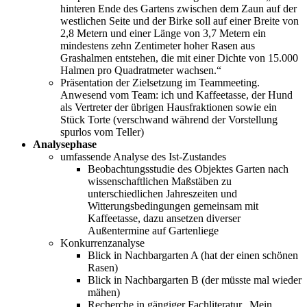
hinteren Ende des Gartens zwischen dem Zaun auf der
westlichen Seite und der Birke soll auf einer Breite von
2,8 Metern und einer Länge von 3,7 Metern ein
mindestens zehn Zentimeter hoher Rasen aus
Grashalmen entstehen, die mit einer Dichte von 15.000
Halmen pro Quadratmeter wachsen.“
Präsentation der Zielsetzung im Teammeeting.
Anwesend vom Team: ich und Kaffeetasse, der Hund
als Vertreter der übrigen Hausfraktionen sowie ein
Stück Torte (verschwand während der Vorstellung
spurlos vom Teller)
Analysephase
umfassende Analyse des Ist-Zustandes
Beobachtungsstudie des Objektes Garten nach
wissenschaftlichen Maßstäben zu
unterschiedlichen Jahreszeiten und
Witterungsbedingungen gemeinsam mit
Kaffeetasse, dazu ansetzen diverser
Außentermine auf Gartenliege
Konkurrenzanalyse
Blick in Nachbargarten A (hat der einen schönen
Rasen)
Blick in Nachbargarten B (der müsste mal wieder
mähen)
Recherche in gängiger Fachliteratur „Mein