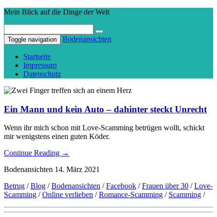
Mein Blick auf die Dinge der Welt
Bodenansichten
Toggle navigation
Startseite
Impressum
Datenschutz
Ein Mann und kein Auto – dahinter steckt Unrecht
Wenn ihr mich schon mit Love-Scamming betrügen wollt, schickt
mir wenigstens einen guten Köder.
Continue Reading
→
Bodenansichten
14. März 2021
Betrug
/
Blog
/
Bodenansichten
/
Facebook
/
Frauen über 30
/
Love-
Scamming
/
Online verlieben
/
Romance-Scamming
/
Scamming
/