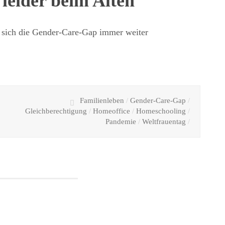
 leider beim Alten
t sich die Gender-Care-Gap immer weiter
Familienleben
/
Gender-Care-Gap
/
Gleichberechtigung
/
Homeoffice
/
Homeschooling
/
Pandemie
/
Weltfrauentag
/