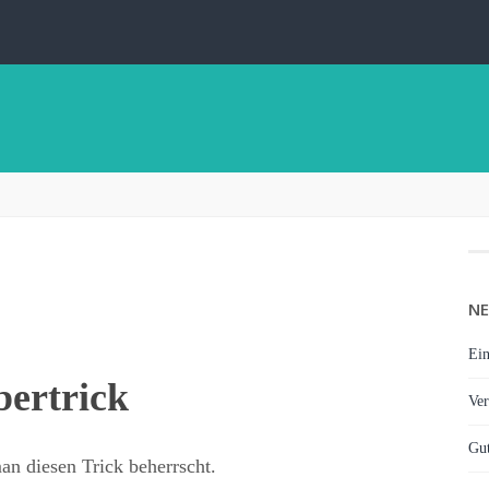
NE
Ein
ertrick
Ver
Gut
n diesen Trick beherrscht.