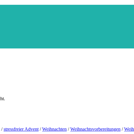
ht.
/
stressfreier Advent
/
Weihnachten
/
Weihnachtsvorbereitungen
/
Weih