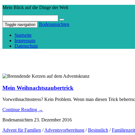
Mein Blick auf die Dinge der Welt
Bodenansichten
Toggle navigation
Startseite
Impressum
Datenschutz
Mein Weihnachtszaubertrick
Vorweihnachtsstress? Kein Problem. Wenn man diesen Trick beherrsc
Continue Reading
→
Bodenansichten
23. Dezember 2016
Advent für Familien
/
Adventsvorbereitung
/
Besinnlich
/
Familienzeit